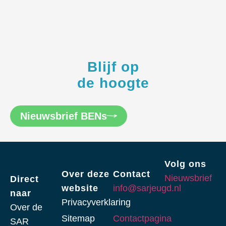
Blijf op
de hoogte
Nieuwsbrief BENs
Volg ons
Over deze
Contact
Nieuwsbrief
Direct
website
info@sarjeugd.nl
naar
Privacyverklaring
Over de
Sitemap
Contactpagina
SAR